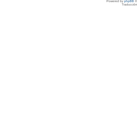
Powered by
phpBB
©
Traducción