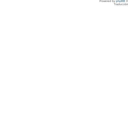
Powered by
phpBB
©
Traducción