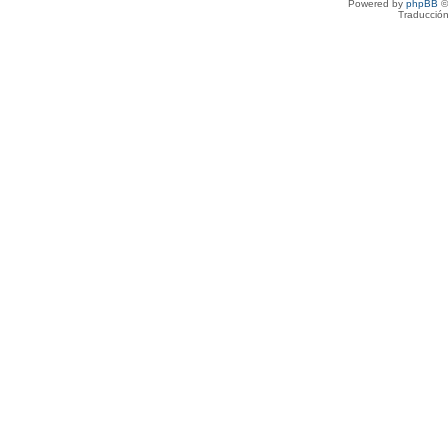
Powered by
phpBB
©
Traducción