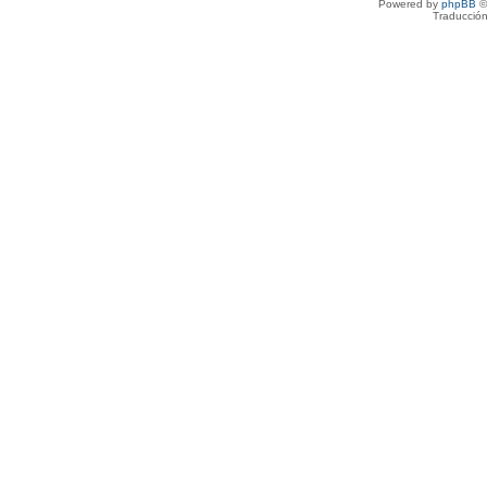
Powered by
phpBB
©
Traducción