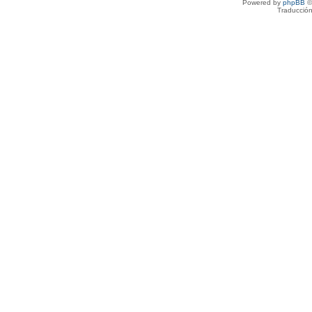
Powered by
phpBB
©
Traducción