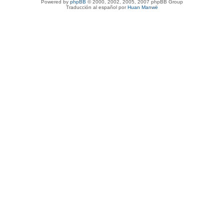
Powered by
phpBB
© 2000, 2002, 2005, 2007 phpBB Group
Traducción al español por
Huan Manwë