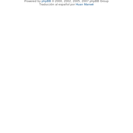
Powered by
phpBB
© 2000, 2002, 2005, 2007 phpBB Group
Traducción al español por
Huan Manwë