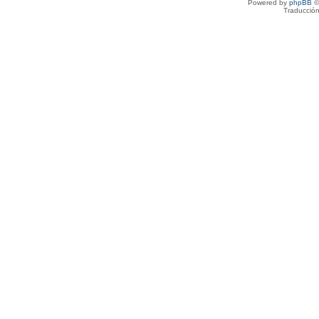
Powered by
phpBB
©
Traducción