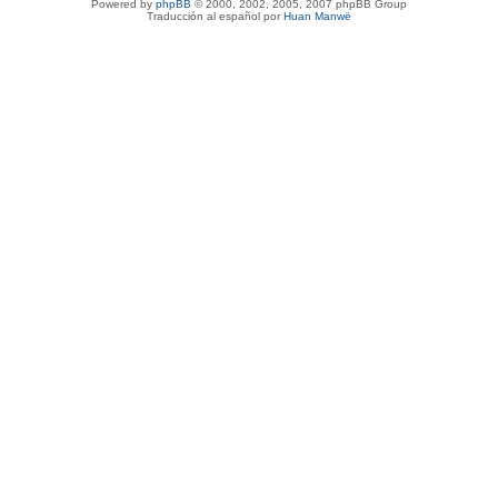
Powered by
phpBB
© 2000, 2002, 2005, 2007 phpBB Group
Traducción al español por
Huan Manwë