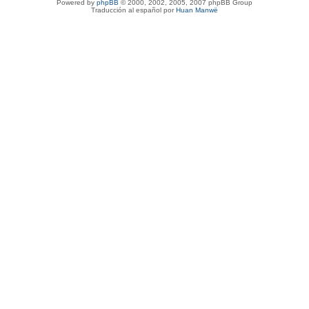
Powered by
phpBB
© 2000, 2002, 2005, 2007 phpBB Group
Traducción al español por
Huan Manwë