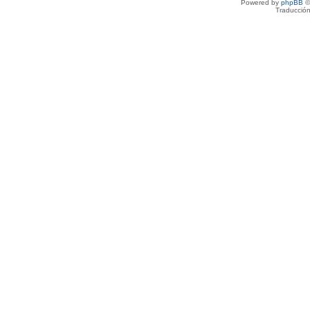
Powered by
phpBB
©
Traducción